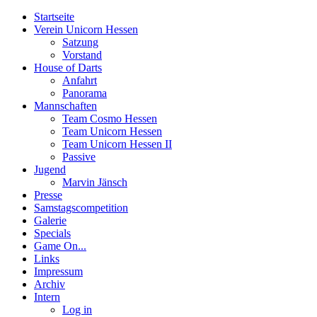
Startseite
Verein Unicorn Hessen
Satzung
Vorstand
House of Darts
Anfahrt
Panorama
Mannschaften
Team Cosmo Hessen
Team Unicorn Hessen
Team Unicorn Hessen II
Passive
Jugend
Marvin Jänsch
Presse
Samstagscompetition
Galerie
Specials
Game On...
Links
Impressum
Archiv
Intern
Log in