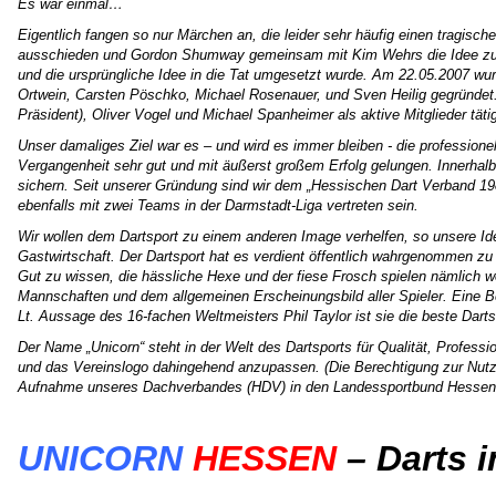
Es war einmal…
Eigentlich fangen so nur Märchen an, die leider sehr häufig einen tragisc
ausschieden und Gordon Shumway gemeinsam mit Kim Wehrs die Idee zur Gr
und die ursprüngliche Idee in die Tat umgesetzt wurde. Am 22.05.2007 
Ortwein, Carsten Pöschko, Michael Rosenauer, und Sven Heilig gegründet
Präsident), Oliver Vogel und Michael Spanheimer als aktive Mitglieder täti
Unser damaliges Ziel war es – und wird es immer bleiben - die professionel
Vergangenheit sehr gut und mit äußerst großem Erfolg gelungen. Innerhalb
sichern. Seit unserer Gründung sind wir dem „Hessischen Dart Verband 19
ebenfalls mit zwei Teams in der Darmstadt-Liga vertreten sein.
Wir wollen dem Dartsport zu einem anderen Image verhelfen, so unsere Idee
Gastwirtschaft. Der Dartsport hat es verdient öffentlich wahrgenommen z
Gut zu wissen, die hässliche Hexe und der fiese Frosch spielen nämlich 
Mannschaften und dem allgemeinen Erscheinungsbild aller Spieler. Eine Beso
Lt. Aussage des 16-fachen Weltmeisters Phil Taylor ist sie die beste Dar
Der Name „Unicorn“ steht in der Welt des Dartsports für Qualität, Profess
und das Vereinslogo dahingehend anzupassen. (Die Berechtigung zur Nutzun
Aufnahme unseres Dachverbandes (HDV) in den Landessportbund Hessen (L
UNICORN
HESSEN
– Darts i