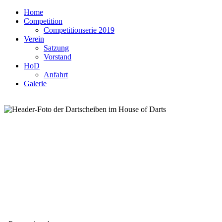
Home
Competition
Competitionserie 2019
Verein
Satzung
Vorstand
HoD
Anfahrt
Galerie