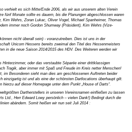
o verhielt es sich Mitte/Ende 2006, als wir aus unserem alten Verein
e fünf Monate sollte es dauern, bis die Planungen abgeschlossen waren
y, Kim Wehrs, Zoran Lukac, Oliver Vogel, Michael Spanheimer, Thomas
liedern immer noch Gordon Shumway (Präsident), Kim Wehrs (Vize-
nnen nicht überall sein) - voranzutreiben. Dies ist uns in der
nnschaft Unicorn Hessens bereits zweimal den Titel des Hessenmeisters
ften in die neue Saison 2014/2015 des HDV. Des Weiteren werden wir
s Hinterzimmer, oder das verstaubte Séparée einer drittklassigen
auch Tragik, aber immer mit Spaß und Freude im Kreis netter Menschen!
rt, im Besonderen sieht man dies am geschlossenen Auftreten beider
einzigartig ist und als eine der schönsten Dartlocations überhaupt gilt.
man hierzu auf dieser Homepage unter dem Punkt „House of Darts“.
weltgrößten Dartherstellers in unseren Vereinsnamen einfließen zu lassen
ts Ltd., Herr Edward Lowy persönlich – vielen Dank!) Bedingt durch die
en abändern. Somit heißen wir nun seit Juli 2014 :