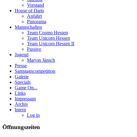
Vorstand
House of Darts
Anfahrt
Panorama
Mannschaften
Team Cosmo Hessen
Team Unicorn Hessen
Team Unicorn Hessen II
Passive
Jugend
Marvin Jänsch
Presse
Samstagscompetition
Galerie
Specials
Game On...
Links
Impressum
Archiv
Intern
Log in
Öffnungszeiten