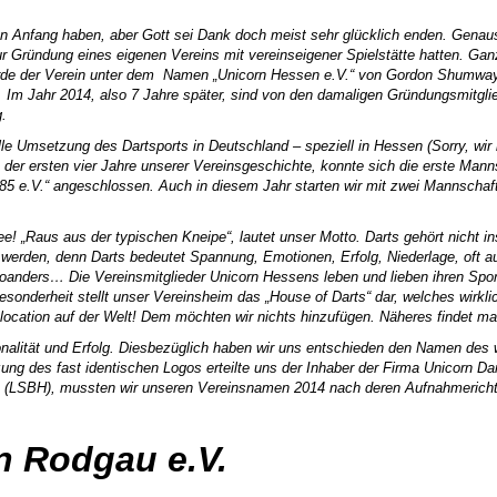
hen Anfang haben, aber Gott sei Dank doch meist sehr glücklich enden. Genaus
ündung eines eigenen Vereins mit vereinseigener Spielstätte hatten. Ganz
wurde der Verein unter dem Namen „Unicorn Hessen e.V.“ von Gordon Shumwa
. Im Jahr 2014, also 7 Jahre später, sind von den damaligen Gründungsmitg
g.
le Umsetzung des Dartsports in Deutschland – speziell in Hessen (Sorry, wir kö
 der ersten vier Jahre unserer Vereinsgeschichte, konnte sich die erste Ma
85 e.V.“ angeschlossen. Auch in diesem Jahr starten wir mit zwei Mannscha
! „Raus aus der typischen Kneipe“, lautet unser Motto. Darts gehört nicht in
u werden, denn Darts bedeutet Spannung, Emotionen, Erfolg, Niederlage, oft 
woanders… Die Vereinsmitglieder Unicorn Hessens leben und lieben ihren Spo
nderheit stellt unser Vereinsheim das „House of Darts“ dar, welches wirklich 
tslocation auf der Welt! Dem möchten wir nichts hinzufügen. Näheres findet 
ionalität und Erfolg. Diesbezüglich haben wir uns entschieden den Namen des 
g des fast identischen Logos erteilte uns der Inhaber der Firma Unicorn Dar
SBH), mussten wir unseren Vereinsnamen 2014 nach deren Aufnahmerichtlini
n Rodgau e.V.