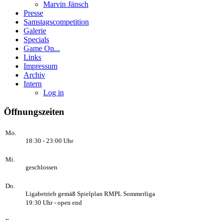
Marvin Jänsch
Presse
Samstagscompetition
Galerie
Specials
Game On...
Links
Impressum
Archiv
Intern
Log in
Öffnungszeiten
Mo.
18:30 - 23:00 Uhr
Mi.
geschlossen
Do.
Ligabetrieb gemäß Spielplan RMPL Sommerliga
19:30 Uhr - open end