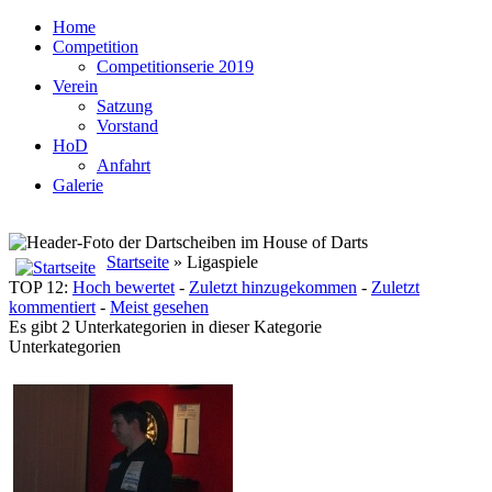
Home
Competition
Competitionserie 2019
Verein
Satzung
Vorstand
HoD
Anfahrt
Galerie
Startseite
» Ligaspiele
TOP 12:
Hoch bewertet
-
Zuletzt hinzugekommen
-
Zuletzt
kommentiert
-
Meist gesehen
Es gibt 2 Unterkategorien in dieser Kategorie
Unterkategorien