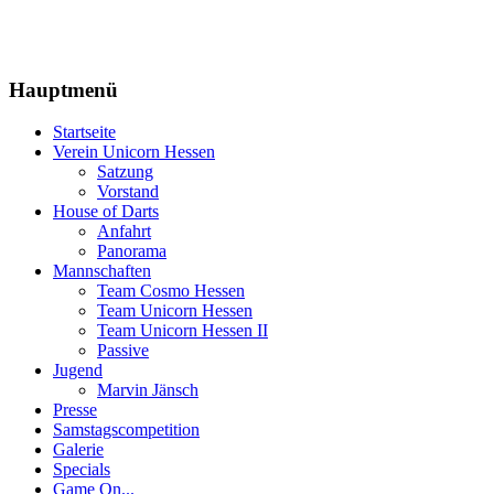
Hauptmenü
Startseite
Verein Unicorn Hessen
Satzung
Vorstand
House of Darts
Anfahrt
Panorama
Mannschaften
Team Cosmo Hessen
Team Unicorn Hessen
Team Unicorn Hessen II
Passive
Jugend
Marvin Jänsch
Presse
Samstagscompetition
Galerie
Specials
Game On...