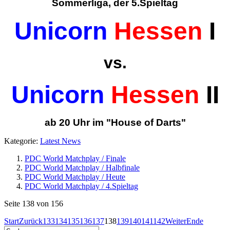
Sommerliga, der 5.Spieltag
Unicorn
Hessen
I
vs.
Unicorn
Hessen
II
ab 20 Uhr im "House of Darts"
Kategorie:
Latest News
PDC World Matchplay / Finale
PDC World Matchplay / Halbfinale
PDC World Matchplay / Heute
PDC World Matchplay / 4.Spieltag
Seite 138 von 156
Start
Zurück
133
134
135
136
137
138
139
140
141
142
Weiter
Ende