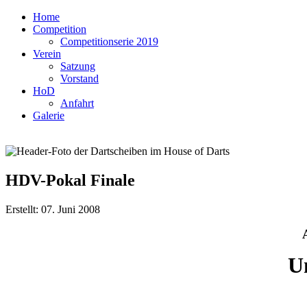
Home
Competition
Competitionserie 2019
Verein
Satzung
Vorstand
HoD
Anfahrt
Galerie
HDV-Pokal Finale
Erstellt: 07. Juni 2008
U