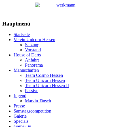
Hauptmenü
Startseite
Verein Unicorn Hessen
Satzung
Vorstand
House of Darts
Anfahrt
Panorama
Mannschaften
Team Cosmo Hessen
Team Unicorn Hessen
Team Unicorn Hessen II
Passive
Jugend
Marvin Jänsch
Presse
Samstagscompetition
Galerie
Specials
Game On...