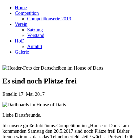
Home
Competition
Competitionserie 2019
Verein
Satzung
Vorstand
HoD
Anfahrt
Galerie
Es sind noch Plätze frei
Erstellt: 17. Mai 2017
Liebe Dartsfreunde,
für unsere große Jubiläums-Competition im „House of Darts“ am
kommenden Samstag den 20.5.2017 sind noch Plätze frei! Bisher
freuen wir uns, dass das Teilnehmerfeld stetig wächst. Preisgeld gibt