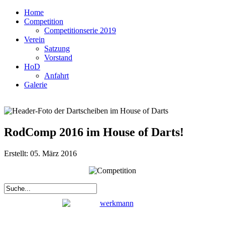
Home
Competition
Competitionserie 2019
Verein
Satzung
Vorstand
HoD
Anfahrt
Galerie
RodComp 2016 im House of Darts!
Erstellt: 05. März 2016